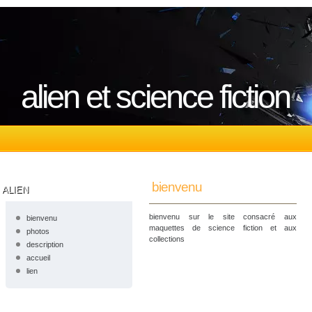
alien et science fiction
bienvenu
ALIEN
bienvenu sur le site consacré aux
bienvenu
maquettes de science fiction et aux
photos
collections
description
accueil
lien