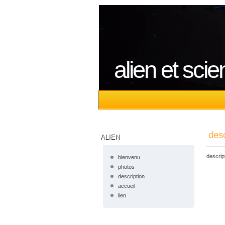
alien et scie
desc
ALIEN
descrip
bienvenu
photos
description
accueil
lien