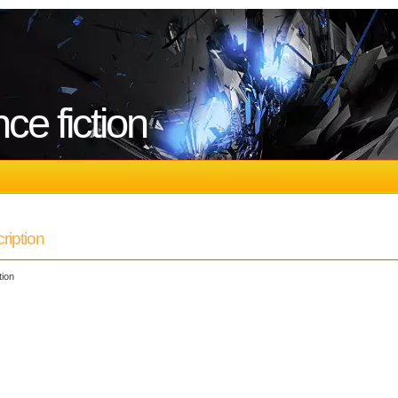
nce fiction
ription
tion